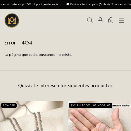
sin interes ✔️ 15% off por transferencia
🚚 Envios a todo el país 💳 Hasta 3 cuotas sin intere
0
Error - 404
La página que estás buscando no existe.
Quizás te interesen los siguientes productos.
25
%
OFF
3X2 EN TODOS LOS MODELOS