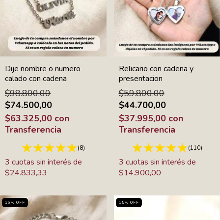
Dije nombre o numero
Relicario con cadena y
calado con cadena
presentacion
$98.800,00
$59.800,00
$74.500,00
$44.700,00
$63.325,00
con
$37.995,00
con
Transferencia
Transferencia
(8)
(110)
3
cuotas sin interés de
3
cuotas sin interés de
$24.833,33
$14.900,00
16
%
OFF
15
%
OFF