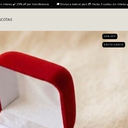
rencia
🚚 Envios a todo el país 💳 Hasta 3 cuotas sin interes ✔️ 15% off por transferencia
SCOTAS
30
%
OFF
ENVÍO GRATIS