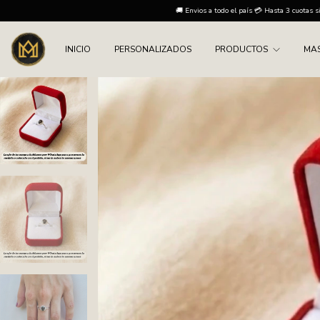
🚚 Envios a todo el país 💳 Hasta 3 cuotas sin interes ✔️ 15% off por transfe
INICIO
PERSONALIZADOS
PRODUCTOS
MA