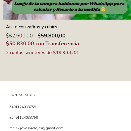
Anillo con zafiros y cubics
$82.500,00
$59.800,00
$50.830,00
con
Transferencia
3
cuotas sin interés de
$19.933,33
CONTACTÁNOS
5491124033759
+5491124033759
malek.joyasyrelojes@gmail.com