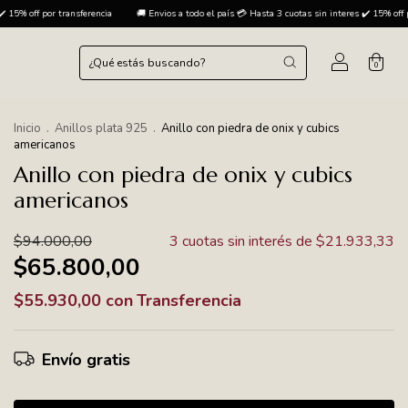
🚚 Envios a todo el país 💳 Hasta 3 cuotas sin interes ✔️ 15% off por transferencia
🚚 Envios 
0
Inicio
.
Anillos plata 925
.
Anillo con piedra de onix y cubics
americanos
Anillo con piedra de onix y cubics
americanos
$94.000,00
3
cuotas sin interés de
$21.933,33
$65.800,00
$55.930,00
con
Transferencia
Envío gratis