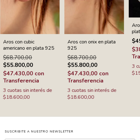
Aro
pla
$4
Aros con cubic
Aros con onix en plata
americano en plata 925
925
$3
Tr
$68.700,00
$68.700,00
$55.800,00
$55.800,00
3
c
$47.430,00
con
$47.430,00
con
$15
Transferencia
Transferencia
3
cuotas sin interés de
3
cuotas sin interés de
$18.600,00
$18.600,00
SUSCRIBITE A NUESTRO NEWSLETTER