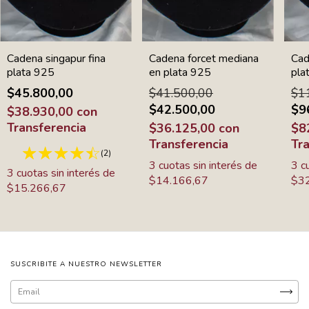
Cadena singapur fina
Cadena forcet mediana
Cad
plata 925
en plata 925
pla
$45.800,00
$41.500,00
$1
$42.500,00
$9
$38.930,00
con
Transferencia
$36.125,00
con
$8
Transferencia
Tr
(2)
3
cuotas sin interés de
3
c
3
cuotas sin interés de
$14.166,67
$32
$15.266,67
SUSCRIBITE A NUESTRO NEWSLETTER