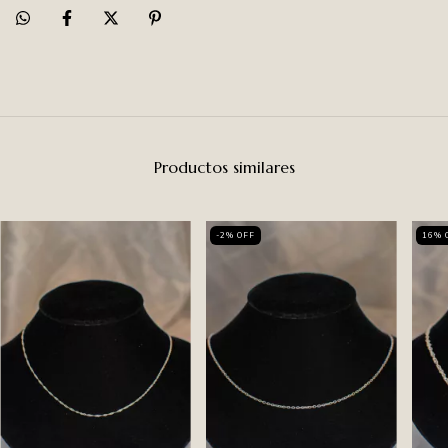
Productos similares
-2
%
OFF
16
%