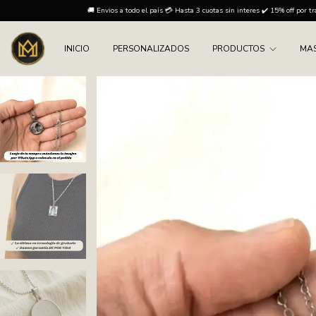
do el país 💳 Hasta 3 cuotas sin interes ✔️ 15% off por transferencia
🚚 Envios a todo el país 
INICIO
PERSONALIZADOS
PRODUCTOS
MA