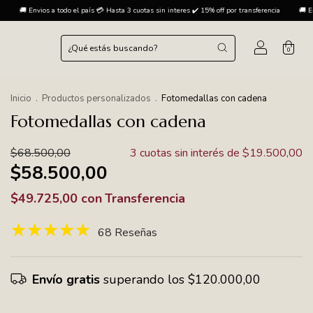
 cuotas sin interes ✔️ 15% off por transferencia
🚚 Envios a todo el país 💳 Hasta 3 cuotas sin
0
Inicio
.
Productos personalizados
.
Fotomedallas con cadena
Fotomedallas con cadena
$68.500,00
3
cuotas sin interés de
$19.500,00
$58.500,00
$49.725,00
con
Transferencia
68 Reseñas
Envío gratis
superando los
$120.000,00