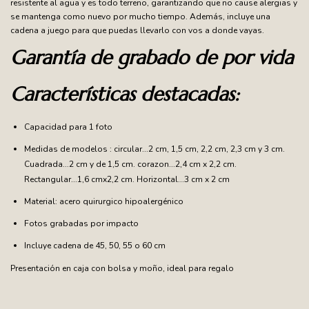
resistente al agua y es todo terreno, garantizando que no cause alergias y
se mantenga como nuevo por mucho tiempo. Además, incluye una
cadena a juego para que puedas llevarlo con vos a donde vayas.
Garantía de grabado de por vida
Características destacadas:
Capacidad para 1 foto
Medidas de modelos : circular...2 cm, 1,5 cm, 2,2 cm, 2,3 cm y 3 cm.
Cuadrada...2 cm y de 1,5 cm. corazon...2,4 cm x 2,2 cm.
Rectangular...1,6 cmx2,2 cm. Horizontal...3 cm x 2 cm
Material: acero quirurgico hipoalergénico
Fotos grabadas por impacto
Incluye cadena de 45, 50, 55 o 60 cm
Presentación en caja con bolsa y moño, ideal para regalo