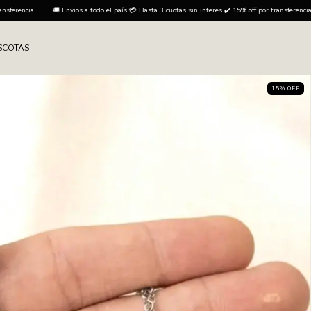
💳 Hasta 3 cuotas sin interes ✔️ 15% off por transferencia
🚚 Envios a todo el país 💳 Hasta 3
SCOTAS
15
%
OFF